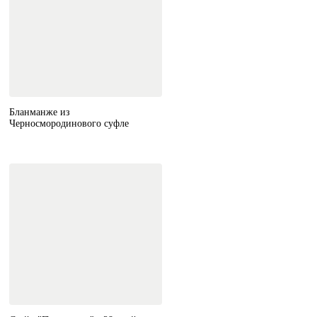
Бланманже из
Черносмородинового суфле