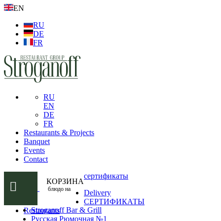
EN
RU
DE
FR
RU
EN
DE
FR
Restaurants & Projects
Banquet
Events
Contact
сертификаты
КОРЗИНА
блюдо на
Delivery
СЕРТИФИКАТЫ
Stroganoff Bar & Grill
Restaurants
Русская Рюмочная №1