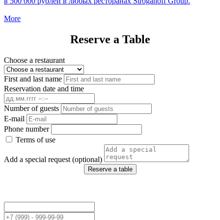
в 500 000 рублей в любых ресторанах Stroganoff Group.
More
Reserve a Table
Choose a restaurant
First and last name
Reservation date and time
Number of guests
E-mail
Phone number
Terms of use
Add a special request (optional)
Reserve a table