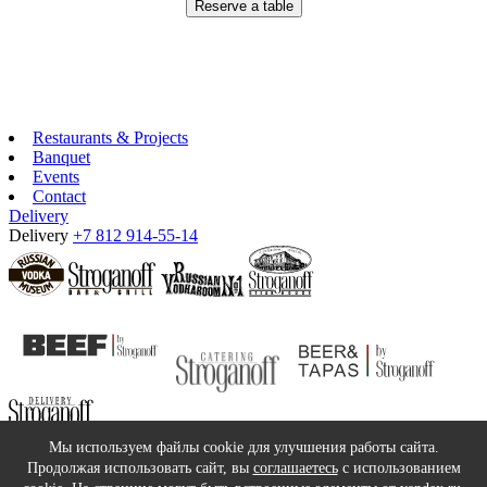
Reserve a table
Restaurants & Projects
Banquet
Events
Contact
Delivery
Delivery
+7 812 914-55-14
©2018 Stroganoff Group
Мы используем файлы cookie для улучшения работы сайта.
service@stroganoffgroup.ru
Продолжая использовать сайт, вы
соглашаетесь
с использованием
Privacy policy