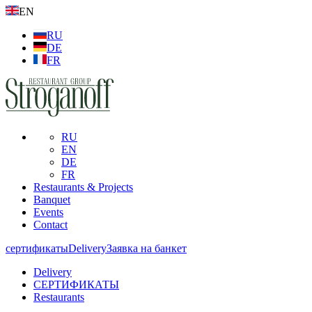
EN
RU
DE
FR
RU
EN
DE
FR
Restaurants & Projects
Banquet
Events
Contact
сертификаты
Delivery
Заявка на банкет
Delivery
СЕРТИФИКАТЫ
Restaurants