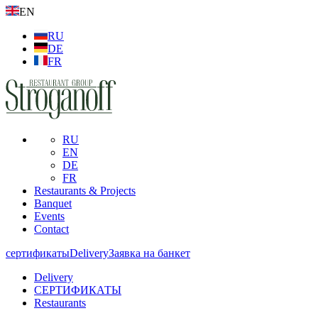
EN
RU
DE
FR
RU
EN
DE
FR
Restaurants & Projects
Banquet
Events
Contact
сертификаты
Delivery
Заявка на банкет
Delivery
СЕРТИФИКАТЫ
Restaurants