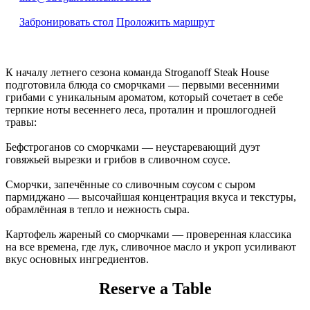
Забронировать стол
Проложить маршрут
К началу летнего сезона команда Stroganoff Steak House
подготовила блюда со сморчками — первыми весенними
грибами с уникальным ароматом, который сочетает в себе
терпкие ноты весеннего леса, проталин и прошлогодней
травы:
Бефстроганов со сморчками — неустаревающий дуэт
говяжьей вырезки и грибов в сливочном соусе.
Сморчки, запечённые со сливочным соусом с сыром
пармиджано — высочайшая концентрация вкуса и текстуры,
обрамлённая в тепло и нежность сыра.
Картофель жареный со сморчками — проверенная классика
на все времена, где лук, сливочное масло и укроп усиливают
вкус основных ингредиентов.
Reserve a Table